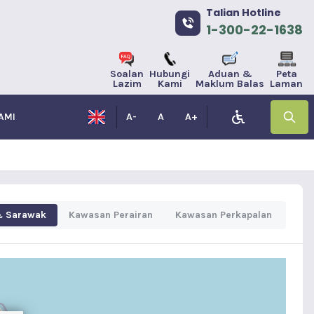
Talian Hotline
1-300-22-1638
Soalan
Hubungi
Aduan &
Peta
Lazim
Kami
Maklum Balas
Laman
AMI
A-
A
A+
& Sarawak
Kawasan Perairan
Kawasan Perkapalan