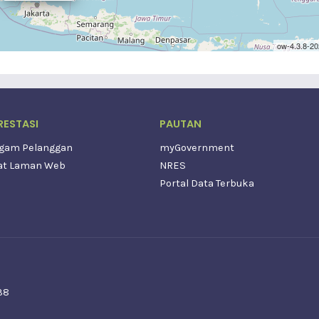
RESTASI
PAUTAN
agam Pelanggan
myGovernment
wat Laman Web
NRES
Portal Data Terbuka
38